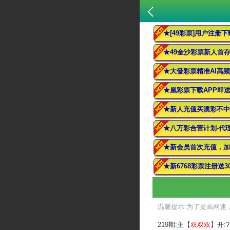
★[49彩票]用户注册下
★49金沙彩票新人首存
★大發彩票精准AI高频
★凰彩票下载APP即送
★新人充值买澳彩不中
★八万彩合营计划-代理
★新会员首次充值，加赠
★新6768彩票注册送3
温馨提示:为了提高网速
219期:主【
双双双
】开:?