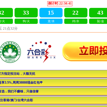
官方指定投注站，大额无忧
提享3.5%,周周38888现金红包🌹
户首选→我们不赚钱，只做信誉
注香港/澳门/台湾六合彩