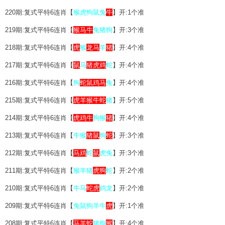
220期:复式平特6连肖【
猴虎狗鼠兔
牛
】开:1个准
219期:复式平特6连肖【
猴
马
牛
兔猪狗
】开:3个准
218期:复式平特6连肖【
虎
猴
龙
马
羊
猪
】开:4个准
217期:复式平特6连肖【
鼠
马
猪
虎
鸡
蛇
】开:4个准
216期:复式平特6连肖【
狗
蛇
鼠
鸡
马
兔
】开:4个准
215期:复式平特6连肖【
虎
羊
猴
牛
蛇
猪
】开:5个准
214期:复式平特6连肖【
虎
鸡
牛
狗猴
猪
】开:4个准
213期:复式平特6连肖【
牛猴
猪
鼠
狗
蛇
】开:3个准
212期:复式平特6连肖【
马
鸡
蛇
鼠
虎兔
】开:3个准
211期:复式平特6连肖【
猴羊猪
虎
狗
蛇
】开:2个准
210期:复式平特6连肖【
牛马
蛇
虎
鸡龙
】开:2个准
209期:复式平特6连肖【
兔鼠狗羊牛
虎
】开:1个准
208期:复式平特6连肖【
马
羊
蛇
猪狗
猴
】开:4个准