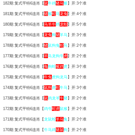
182期:复式平特6连肖【
鼠
牛鸡
猪
马
猴
】开:3个准
181期:复式平特6连肖【
猪
猴
蛇
马
龙
兔
】开:4个准
180期:复式平特6连肖【
马
羊
牛
鸡
龙
蛇
】开:5个准
179期:复式平特6连肖【
龙
兔
狗
猪
羊马
】开:3个准
178期:复式平特6连肖【
猪
鼠狗兔
蛇
马
】开:2个准
177期:复式平特6连肖【
羊
马龙狗牛
虎
】开:2个准
176期:复式平特6连肖【
兔
狗蛇
猴
鸡
虎
】开:3个准
175期:复式平特6连肖【
牛
兔
虎狗龙马
】开:2个准
174期:复式平特6连肖【
鼠
狗
虎
蛇
牛马
】开:3个准
173期:复式平特6连肖【
鼠
鸡龙羊
牛
猪
】开:2个准
172期:复式平特6连肖【
鸡牛
蛇
虎
鼠猴
】开:2个准
171期:复式平特6连肖【
龙鼠蛇
羊
马
兔
】开:2个准
170期:复式平特6连肖【
牛马鸡
猪
鼠
狗
】开:2个准