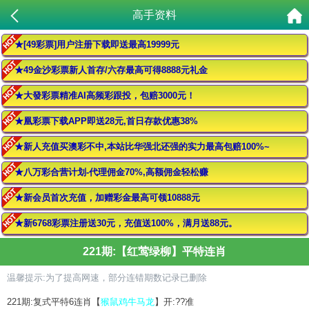
高手资料
★[49彩票]用户注册下载即送最高19999元
★49金沙彩票新人首存/六存最高可得8888元礼金
★大發彩票精准AI高频彩跟投，包赔3000元！
★凰彩票下载APP即送28元,首日存款优惠38%
★新人充值买澳彩不中,本站比华强北还强的实力最高包赔100%~
★八万彩合营计划-代理佣金70%,高额佣金轻松赚
★新会员首次充值，加赠彩金最高可领10888元
★新6768彩票注册送30元，充值送100%，满月送88元。
221期:【红莺绿柳】平特连肖
温馨提示:为了提高网速，部分连错期数记录已删除
221期:复式平特6连肖【
猴鼠鸡牛马龙
】开:??准