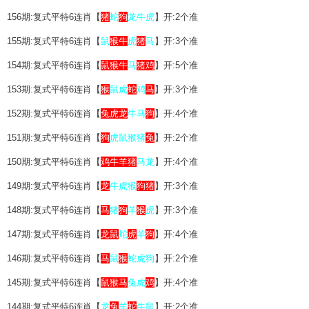
156期:复式平特6连肖【
猪
蛇
狗
龙牛虎
】开:2个准
155期:复式平特6连肖【
鼠
猴
牛
虎
猪
马
】开:3个准
154期:复式平特6连肖【
鼠
猴
牛
马
猪
鸡
】开:5个准
153期:复式平特6连肖【
猴
鼠虎
蛇
鸡
马
】开:3个准
152期:复式平特6连肖【
兔
虎
龙
牛马
狗
】开:4个准
151期:复式平特6连肖【
狗
虎鼠猴猪
兔
】开:2个准
150期:复式平特6连肖【
鸡
牛
羊
猪
马龙
】开:4个准
149期:复式平特6连肖【
龙
牛虎猴
狗
猪
】开:3个准
148期:复式平特6连肖【
马
猪
狗
羊
猴
虎
】开:3个准
147期:复式平特6连肖【
龙
鼠
蛇
虎
羊
狗
】开:4个准
146期:复式平特6连肖【
马
鼠
猴
蛇虎狗
】开:2个准
145期:复式平特6连肖【
鼠
猴
马
兔虎
鸡
】开:4个准
144期:复式平特6连肖【
龙
兔
羊
蛇
牛鼠
】开:2个准