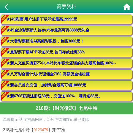
高手资料
★[49彩票]用户注册下载即送最高19999元
★49金沙彩票新人首存/六存最高可得8888元礼金
★大發彩票精准AI高频彩跟投，包赔3000元！
★凰彩票下载APP即送28元,首日存款优惠38%
★新人充值买澳彩不中,本站比华强北还强的实力最高包赔100%~
★八万彩合营计划-代理佣金70%,高额佣金轻松赚
★新会员首次充值，加赠彩金最高可领10888元
★新6768彩票注册送30元，充值送100%，满月送88元。
218期:【时光微凉】七尾中特
温馨提示:为了提高网速，部分连错期数记录已删除
218期:七尾中特【
0123479
】开:??准